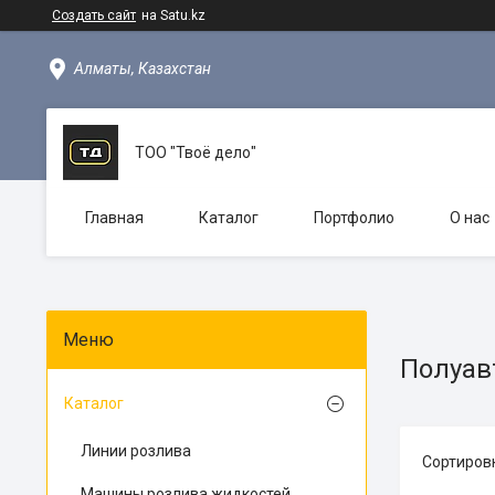
Создать сайт
на Satu.kz
Алматы, Казахстан
ТОО "Твоё дело"
Главная
Каталог
Портфолио
О нас
Полуав
Каталог
Линии розлива
Машины розлива жидкостей