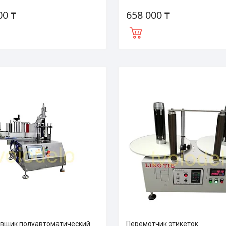
00 ₸
658 000 ₸
вщик полуавтоматический
Перемотчик этикеток