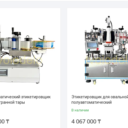
атический этикетировщик
Этикетировщик для овально
гранной тары
полуавтоматический
В наличии
00 ₸
4 067 000 ₸