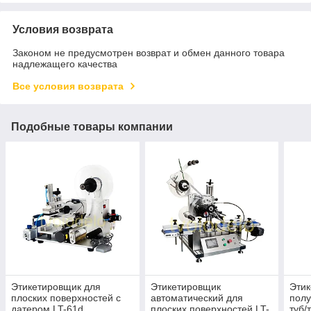
Условия возврата
Законом не предусмотрен возврат и обмен данного товара
надлежащего качества
Все условия возврата
Подобные товары компании
Этикетировщик для
Этикетировщик
Эти
плоских поверхностей с
автоматический для
полу
датером LT-61d
плоских поверхностей LT-
туб/