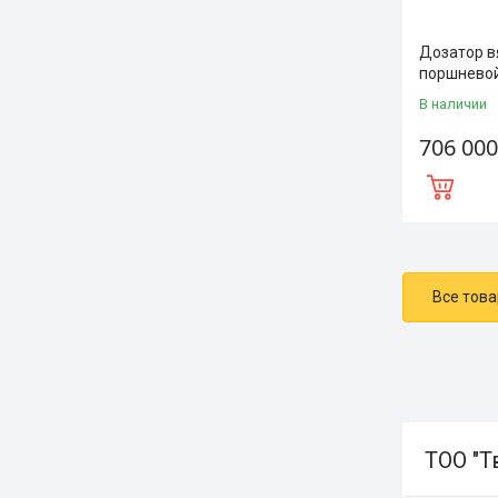
Дозатор в
поршнево
В наличии
706 000
Все това
ТОО "Т