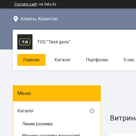
Создать сайт
на Satu.kz
Алматы, Казахстан
ТОО "Твоё дело"
Главная
Каталог
Портфолио
О нас
Каталог
Витрин
Линии розлива
Машины розлива жидкостей