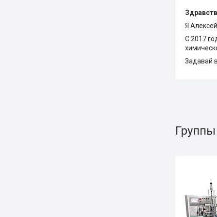
Здравств
Я Алексей
С 2017 г
химическ
Задавай в
Группы 