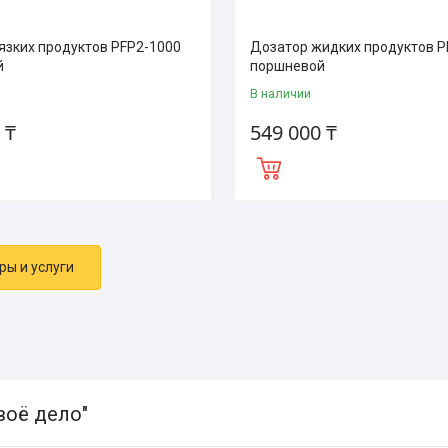
язких продуктов PFP2-1000
Дозатор жидких продуктов P
й
поршневой
В наличии
 ₸
549 000 ₸
ры и услуги
воё дело"