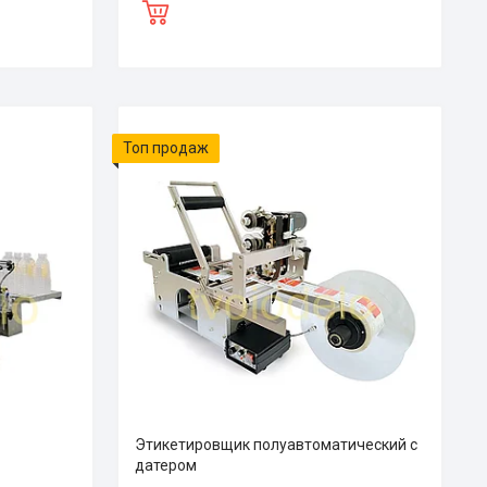
Топ продаж
Этикетировщик полуавтоматический с
датером