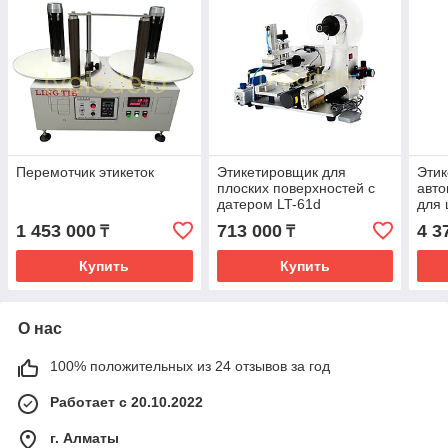
Перемотчик этикеток
Этикетировщик для
Эти
плоских поверхностей с
авто
датером LT-61d
для 
1 453 000
713 000
4 3
₸
₸
Купить
Купить
О нас
100% положительных из 24 отзывов за год
Работает с 20.10.2022
г. Алматы