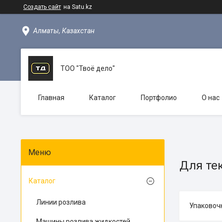
Создать сайт
на Satu.kz
Алматы, Казахстан
ТОО "Твоё дело"
Главная
Каталог
Портфолио
О нас
Для те
Каталог
Линии розлива
Упаковоч
Машины розлива жидкостей