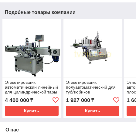
Подобные товары компании
Этикетировщик
Этикетировщик
Эти
автоматический линейный
полуавтоматический для
авто
для цилиндрической тары
туб/тюбиков
плос
160
4 400 000
1 927 000
1 6
₸
₸
Купить
Купить
О нас