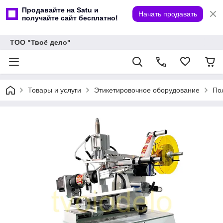
Продавайте на Satu и
Начать продавать
получайте сайт бесплатно!
ТОО "Твоё дело"
Товары и услуги
Этикетировочное оборудование
По