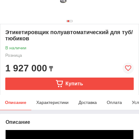
Этикетировщик полуавтоматический для туб/
тюбиков
В наличии
Розница
1 927 000
₸
Купить
Описание
Характеристики
Доставка
Оплата
Усл
Описание