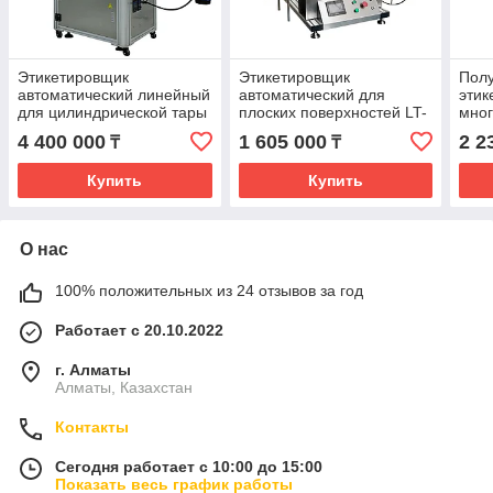
Этикетировщик
Этикетировщик
Полу
автоматический линейный
автоматический для
этик
для цилиндрической тары
плоских поверхностей LT-
мног
160
4 400 000
1 605 000
2 2
₸
₸
Купить
Купить
О нас
100% положительных из 24 отзывов за год
Работает с 20.10.2022
г. Алматы
Алматы, Казахстан
Контакты
Сегодня работает с 10:00 до 15:00
Показать весь график работы