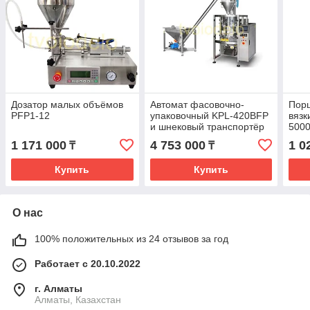
Дозатор малых объёмов
Автомат фасовочно-
Пор
PFP1-12
упаковочный KPL-420BFP
вязк
и шнековый транспортёр
500
1 171 000
4 753 000
1 0
₸
₸
Купить
Купить
О нас
100% положительных из 24 отзывов за год
Работает с 20.10.2022
г. Алматы
Алматы, Казахстан