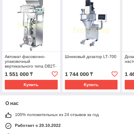
Автомат фасовочно-
Шнековый дозатор LT-700
Доза
упаковочный
нас
вертикального типа DB2T-
500P
1 551 000
1 744 000
1 4
₸
₸
Купить
Купить
О нас
100% положительных из 24 отзывов за год
Работает с 20.10.2022