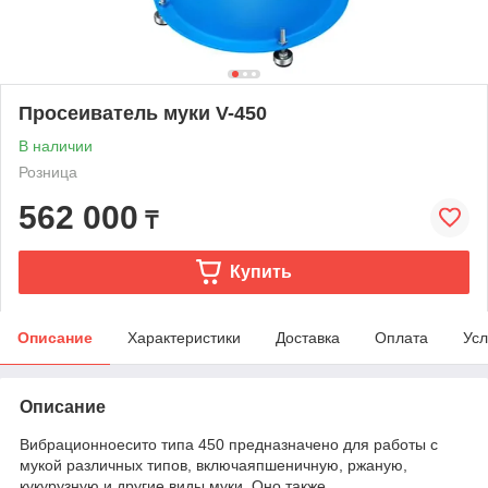
Просеиватель муки V-450
В наличии
Розница
562 000
₸
Купить
Описание
Характеристики
Доставка
Оплата
Усл
Описание
Вибрационноесито типа 450 предназначено для работы с
мукой различных типов, включаяпшеничную, ржаную,
кукурузную и другие виды муки. Оно также