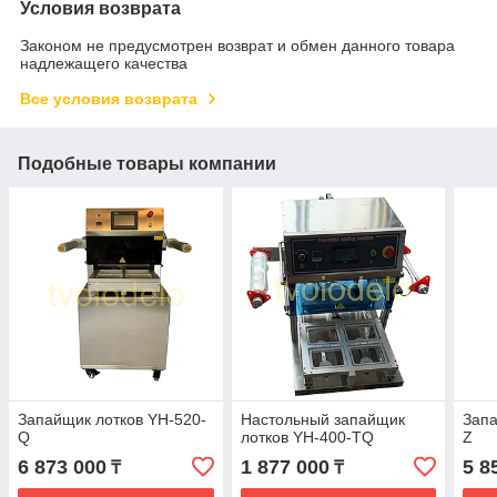
Условия возврата
Законом не предусмотрен возврат и обмен данного товара
надлежащего качества
Все условия возврата
Подобные товары компании
Запайщик лотков YH-520-
Настольный запайщик
Запа
Q
лотков YH-400-TQ
Z
6 873 000
1 877 000
5 8
₸
₸