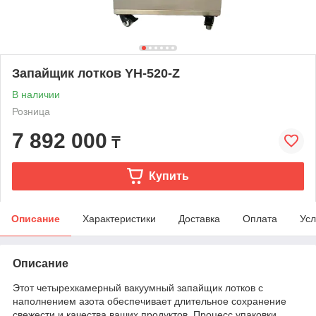
Запайщик лотков YH-520-Z
В наличии
Розница
7 892 000
₸
Купить
Описание
Характеристики
Доставка
Оплата
Усл
Описание
Этот четырехкамерный вакуумный запайщик лотков с
наполнением азота обеспечивает длительное сохранение
свежести и качества ваших продуктов. Процесс упаковки