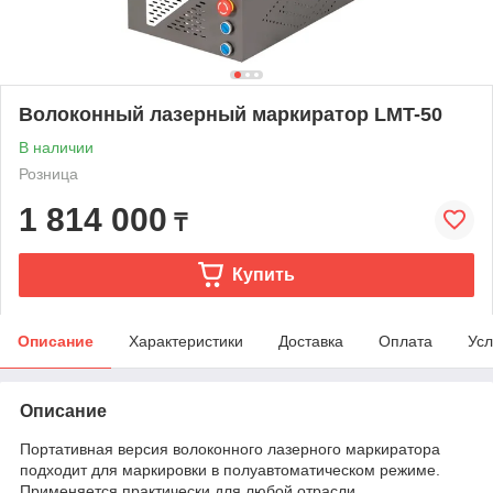
Волоконный лазерный маркиратор LMT-50
В наличии
Розница
1 814 000
₸
Купить
Описание
Характеристики
Доставка
Оплата
Усл
Описание
Портативная версия волоконного лазерного маркиратора
подходит для маркировки в полуавтоматическом режиме.
Применяется практически для любой отрасли