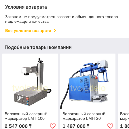
Условия возврата
Законом не предусмотрен возврат и обмен данного товара
надлежащего качества
Все условия возврата
Подобные товары компании
Волоконный лазерный
Волоконный лазерный
Вол
маркиратор LMT-100
маркиратор LMH-20
марк
2 547 000
1 497 000
1 8
₸
₸