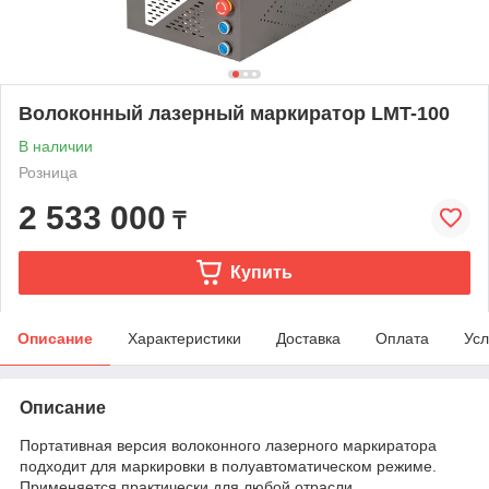
Волоконный лазерный маркиратор LMT-100
В наличии
Розница
2 533 000
₸
Купить
Описание
Характеристики
Доставка
Оплата
Усл
Описание
Портативная версия волоконного лазерного маркиратора
подходит для маркировки в полуавтоматическом режиме.
Применяется практически для любой отрасли