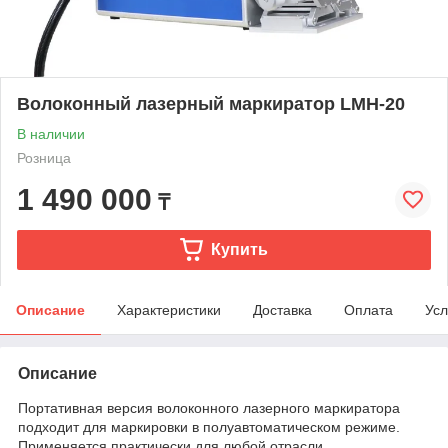
Волоконный лазерный маркиратор LMH-20
В наличии
Розница
1 490 000
₸
Купить
Описание
Характеристики
Доставка
Оплата
Усл
Описание
Портативная версия волоконного лазерного маркиратора
подходит для маркировки в полуавтоматическом режиме.
Применяется практически для любой отрасли