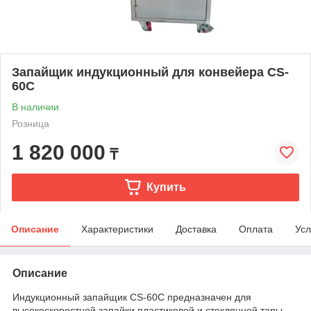
Запайщик индукционный для конвейера CS-
60C
В наличии
Розница
1 820 000
₸
Купить
Описание
Характеристики
Доставка
Оплата
Усл
Описание
Индукционный запайщик CS-60C предназначен для
высокоскоростной запайки пластиковой и стеклянной тары.