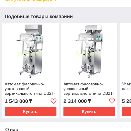
Подобные товары компании
Автомат фасовочно-
Автомат фасовочно-
Упак
упаковочный
упаковочный
паке
вертикального типа DB2T-
вертикального типа DB2T-
500P
3000P
1 543 000
2 314 000
5 2
₸
₸
Купить
Купить
О нас