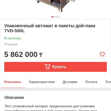
Упаковочный автомат в пакеты дой-паки
TVD-500L
В наличии
Розница
5 862 000
₸
Купить
Описание
Характеристики
Доставка
Оплата
Усл
Описание
Этот упаковочный аппарат предназначен для упаковки
разнообразных товаров в дой-паки: сметану, йогурт, мед,