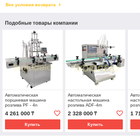
Все условия возврата
Подобные товары компании
Автоматическая
Автоматическая
Авто
поршневая машина
настольная машина
нас
розлива PF - 4n
розлива ADF-4m
розл
4 261 000
2 328 000
1 7
₸
₸
Купить
Купить