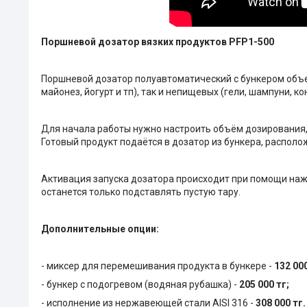
Поршневой дозатор вязких продуктов PFP1-500
Поршневой дозатор полуавтоматический с бункером объем
майонез, йогурт и тп), так и непищевых (гели, шампуни,
Для начала работы нужно настроить объём дозирования, 
Готовый продукт подаётся в дозатор из бункера, распол
Активация запуска дозатора происходит при помощи наж
останется только подставлять пустую тару.
Дополнительные опции:
- миксер для перемешивания продукта в бункере -
132 00
- бункер с подогревом (водяная рубашка) -
205 000 тг;
- исполнение из нержавеющей стали AISI 316 -
308 000 тг.