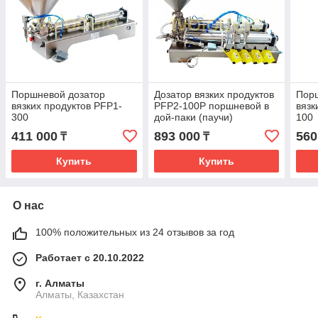
Поршневой дозатор
Дозатор вязких продуктов
Пор
вязких продуктов PFP1-
PFP2-100P поршневой в
вязк
300
дой-паки (паучи)
100
411 000
893 000
560
₸
₸
Купить
Купить
О нас
100% положительных из 24 отзывов за год
Работает с 20.10.2022
г. Алматы
Алматы, Казахстан