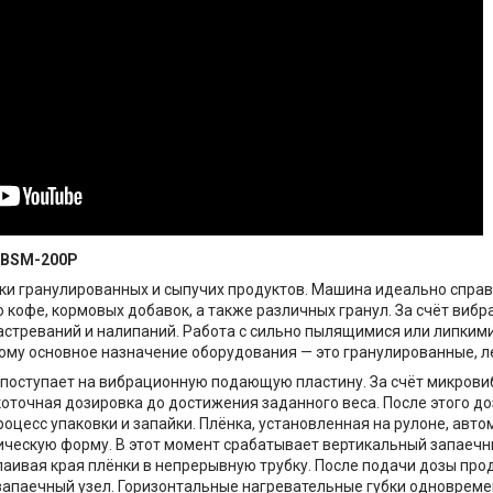
 BSM-200P
и гранулированных и сыпучих продуктов. Машина идеально справ
го кофе, кормовых добавок, а также различных гранул. За счёт ви
астреваний и налипаний. Работа с сильно пылящимися или липким
му основное назначение оборудования — это гранулированные, л
а поступает на вибрационную подающую пластину. За счёт микров
оточная дозировка до достижения заданного веса. После этого д
оцесс упаковки и запайки. Плёнка, установленная на рулоне, авто
ическую форму. В этот момент срабатывает вертикальный запаечн
аивая края плёнки в непрерывную трубку. После подачи дозы про
запаечный узел. Горизонтальные нагревательные губки одноврем