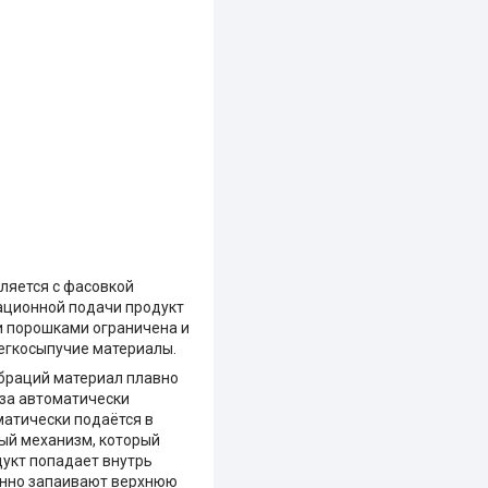
ляется с фасовкой
брационной подачи продукт
и порошками ограничена и
егкосыпучие материалы.
ибраций материал плавно
оза автоматически
матически подаётся в
ый механизм, который
дукт попадает внутрь
енно запаивают верхнюю