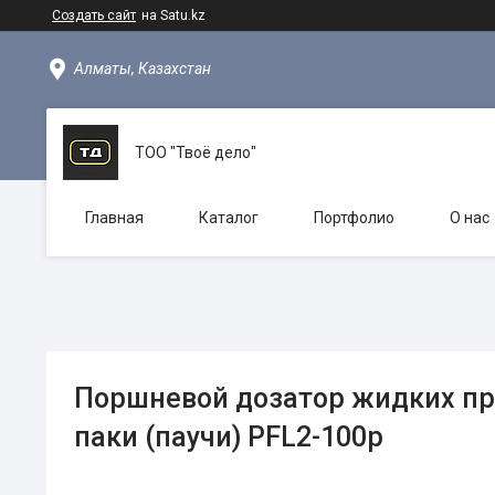
Создать сайт
на Satu.kz
Алматы, Казахстан
ТОО "Твоё дело"
Главная
Каталог
Портфолио
О нас
Поршневой дозатор жидких про
паки (паучи) PFL2-100p