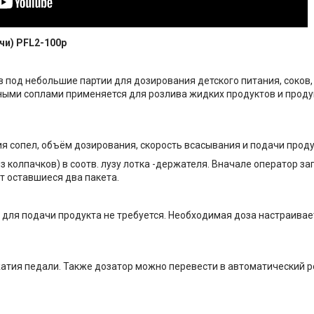
чи) PFL2-100p
 под небольшие партии для дозирования детского питания, соков, 
ными соплами применяется для розлива жидких продуктов и проду
 сопел, объём дозирования, скорость всасывания и подачи проду
 колпачков) в соотв. лузу лотка -держателя. Вначале оператор за
т оставшиеся два пакета.
 для подачи продукта не требуется. Необходимая доза настраива
атия педали. Также дозатор можно перевести в автоматический 