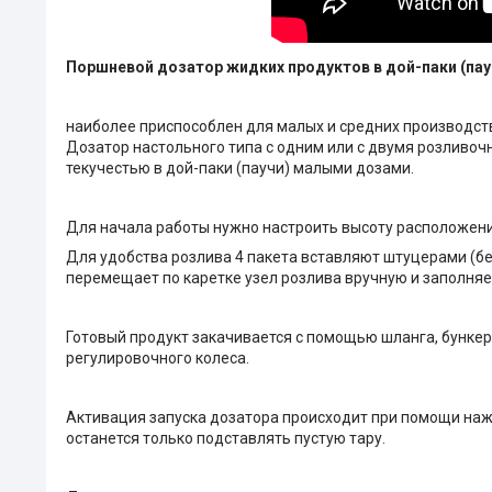
Поршневой дозатор жидких продуктов в дой-паки (пау
наиболее приспособлен для малых и средних производств
Дозатор настольного типа с одним или с двумя розливоч
текучестью в дой-паки (паучи) малыми дозами.
Для начала работы нужно настроить высоту расположения
Для удобства розлива 4 пакета вставляют штуцерами (без
перемещает по каретке узел розлива вручную и заполняе
Готовый продукт закачивается с помощью шланга, бункер
регулировочного колеса.
Активация запуска дозатора происходит при помощи наж
останется только подставлять пустую тару.