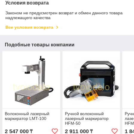
Условия возврата
Законом не предусмотрен возврат и обмен данного товара
надлежащего качества
Все условия возврата
Подобные товары компании
Волоконный лазерный
Ручной волоконный
Ручн
маркиратор LMT-100
лазерный маркиратор
лазе
HFM-50
HFM
2 547 000
2 911 000
1 8
₸
₸