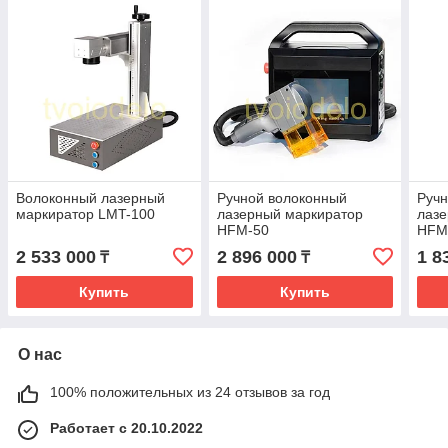
Волоконный лазерный
Ручной волоконный
Ручн
маркиратор LMT-100
лазерный маркиратор
лазе
HFM-50
HFM
2 533 000
2 896 000
1 8
₸
₸
Купить
Купить
О нас
100% положительных из 24 отзывов за год
Работает с 20.10.2022