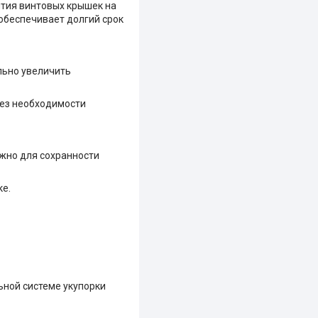
ытия винтовых крышек на
 обеспечивает долгий срок
ельно увеличить
без необходимости
ажно для сохранности
ке.
ьной системе укупорки