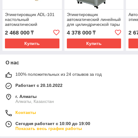
Этикетировщик ADL-101
Этикетировщик
Авто
настольный
автоматический линейный
этик
автоматический
для цилиндрической тары
2 468 000
4 378 000
2 6
₸
₸
Купить
Купить
О нас
100% положительных из 24 отзывов за год
Работает с 20.10.2022
г. Алматы
Алматы, Казахстан
Контакты
Сегодня работает с 10:00 до 19:00
Показать весь график работы