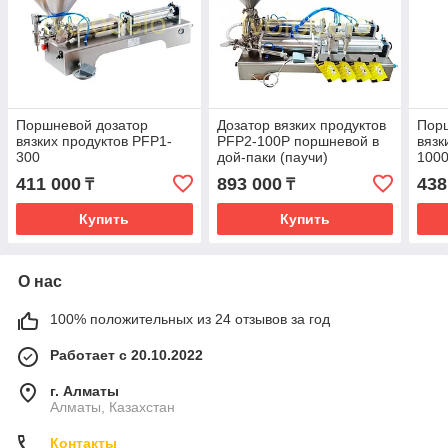
Поршневой дозатор
Дозатор вязких продуктов
Пор
вязких продуктов PFP1-
PFP2-100P поршневой в
вязк
300
дой-паки (паучи)
100
411 000
893 000
438
₸
₸
Купить
Купить
О нас
100% положительных из 24 отзывов за год
Работает с 20.10.2022
г. Алматы
Алматы, Казахстан
Контакты