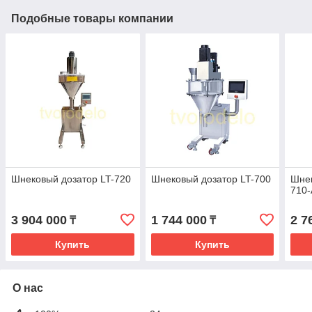
Подобные товары компании
Шнековый дозатор LT-720
Шнековый дозатор LT-700
Шнек
710-
3 904 000
1 744 000
2 7
₸
₸
Купить
Купить
О нас