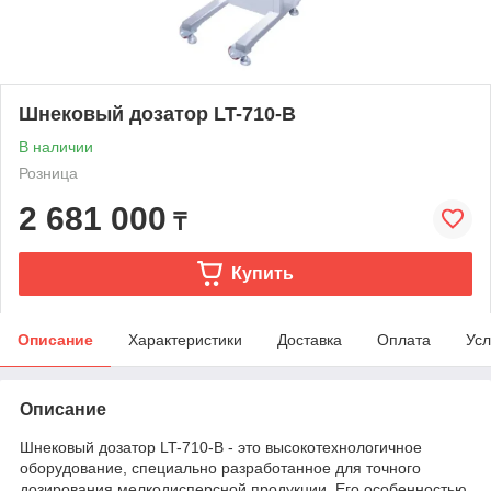
Шнековый дозатор LT-710-B
В наличии
Розница
2 681 000
₸
Купить
Описание
Характеристики
Доставка
Оплата
Усл
Описание
Шнековый дозатор LT-710-B - это высокотехнологичное
оборудование, специально разработанное для точного
дозирования мелкодисперсной продукции. Его особенностью