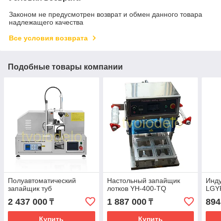
Законом не предусмотрен возврат и обмен данного товара
надлежащего качества
Все условия возврата
Подобные товары компании
Полуавтоматический
Настольный запайщик
Инд
запайщик туб
лотков YH-400-TQ
LGY
2 437 000
1 887 000
894
₸
₸
Купить
Купить